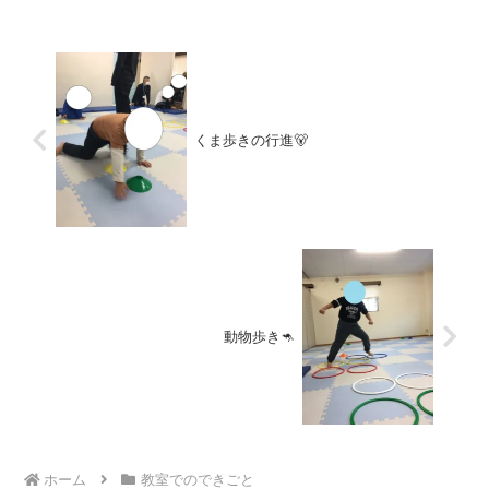
集中することができ最後ま...
くま歩きの行進🐻
動物歩き🦘
ホーム
教室でのできごと