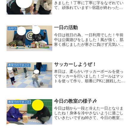
きました！丁寧に丁寧に字をなぞれてい
て、頑張れています✨宿題が終わった
ら、好きなおもちゃの銃で、的当て勝
負！狙いを定めて引き金を引くと、、、
ナイスヒット！！！新しい運動遊びの内
容になったけど、自信をもって...
一日の活動
おやつ
今日は祝日の為、一日利用でした！午前
中は公園遊びをしました！風が強く、肌
寒く感じましたが寒さに負けず元気いっ
ぱい(^^♪水分補給をしながら時間いっぱ
い楽しみました！帰ってきた後は、“お昼
の時間”スタッフと一緒にお昼を食べまし
た🍱「お母さんに...
サッカーしようぜ！
教室でのできごと
本日は、柔らかいサッカーボールを使っ
てサッカーを行いました！ゴールはマッ
トを使って作り、順番にPKに挑戦した
り、ドリブルでマットゴールを目指した
りしました。力加減を考えながらボール
を蹴る姿や、狙いを定めてシュートする
姿が見られました。ゴール...
今日の教室の様子🎶
教室でのできごと
今日は朝から一段と冷えた一日となりま
したね！身体を冷やさないように過ごし
ていきたいですね🧤さて、今日の教室の
様子をお伝えします！入室後すぐに宿題
に取り組むお友だち📚今日はどこまで終
わらせるか自分で目標を立てることで、