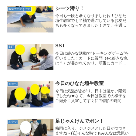
シーツ潜り！
教室でのできごと
今日も一段と暑くなりましたね！ひなた
埴生教室でも半袖で過ごしているお友だ
ちも多くなってきました！さて、今週の
サーキットは！！！「シートくぐり」に
挑戦しました！みなさん「アミくぐり」
は保育園や小学校の運動会で経験したこ
とがあるのではないでしょ...
SST
SST
今日は静かな活動で“トーキングゲーム”を
行いました！カードに質問（ex.好きな色
は？）が書かれており、順番にカードを
めくり、引いた人から時計回りで質問に
答えていく、という内容です！お友達が
話しているときは”話し終えるまで静かに
聞く”こと、“...
今日のひなた埴生教室
おやつ
今日は気温があがり、日中は温かい陽気
でしたね☀さて、今日は教室での様子を
ご紹介！入室してすぐに"宿題"の時間が
あります。宿題の時間は、学校で出され
た宿題を行うお友達もいれば、「今日は
ない」と言ってこちらで机上課題を出し
ています！！宿題が全部...
足じゃんけんでポン！
おやつ
梅雨に入り、ジメジメとした日がつづき
ますね～('Д')そんな時でもみんなは元気い