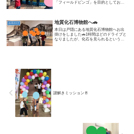
「フィールドビンゴ」を目的としてお出
掛けに向かいました！向かった先は城山
動物園です🦭スタッフの説明をよく聞
き、それぞれカードを受け取ったらスタ
ートです！スタートと同時にみ...
地質化石博物館へ🚗
お出かけ
本日は戸隠にある地質化石博物館へお出
掛けをしました🚗1時間ほどのドライブと
なりましたが、化石を見られるというこ
とでみんな車内も楽しく過ごしていまし
た！到着後には全体で館内でのルールを
確認します。1．時間になったら集合する
こと2．話す声量には...
謎解きミッション🚪