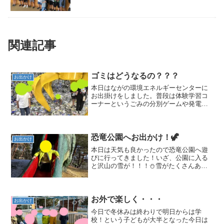
関連記事
ゴミはどうなるの？？？
お出かけ
本日はながの環境エネルギーセンターに
お出掛けをしました。普段は体験学習コ
ーナーというごみの分別ゲームや発電ゲ
ームがある場所で過ごしていますが、本
日はさらに奥まで入らせていただき、焼
却施設内の見学も行わせていただきまし
た！！！普段入ることがで...
恐竜公園へお出かけ！🦖
お出かけ
本日は天気も良かったので恐竜公園へ遊
びに行ってきました！いざ、公園に入る
と沢山の雪が！！！⛄雪がたくさんあっ
たので遊べる遊具を探すのが大変でした
が、たくさん歩いて1つ1つ見ていると滑
り台を発見！😲🌟その後もハイキングを
していると様々な恐竜が...
お外で楽しく・・・
お出かけ
今日で冬休みは終わりで明日からは学
校！という子どもが大半となった今日は