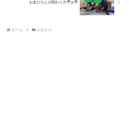
お友だちとの関わり方🧑‍🤝‍🧑
ホーム
お出かけ