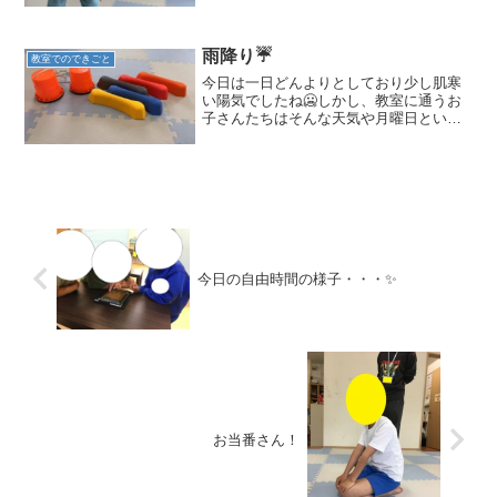
がら決められたマークをぐるっと一周し
ます。途中で風船がふわふわと飛んでい
ってしまったり、みん...
雨降り☔
教室でのできごと
今日は一日どんよりとしており少し肌寒
い陽気でしたね🥶しかし、教室に通うお
子さんたちはそんな天気や月曜日という
ことを感じさせず、みなさん元気に「た
だいま！」と笑顔で帰ってきてくれまし
た！さて、本日のブログでは教室に最近
仲間入りした療育道具をご...
今日の自由時間の様子・・・✨
お当番さん！