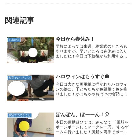
関連記事
今日から春休み！
お出かけ
学校によっては来週、終業式のところも
ありますが、早いところは春休みに入り
ましたね！今日は下校後から利用するお
友達と、朝から利用するお友達がいまし
た！朝から利用のお友達は午前中に"なが
のび"へ行きました。平日ではあります
が、利用者がいっぱい(...
ハロウィンはもうすぐ🎃
教室でのできごと
今日は大きな画用紙に描かれたハロウィ
ンの絵に、子どもたちが色鉛筆で色を塗
りました！かぼちゃやおばけの輪郭に少
しずつ色が入っていき、真っ白だった画
用紙が少しずつカラフルに( *´艸｀)「次は
どんな色にしようかな？」と考えながら
塗る子もいれば、...
ぽんぽん、ぽーーん！🎈
教室でのできごと
本日の運動遊びでは、みんなで 「風船を
ポーンポーンしてマークを一周」 するゲ
ームを行いました！風船を両手でポーン
と打ち上げ、床に落とさないようにしな