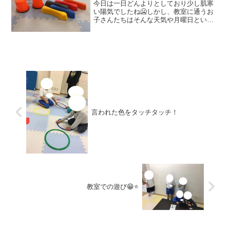
今日は一日どんよりとしており少し肌寒
い陽気でしたね🥶しかし、教室に通うお
子さんたちはそんな天気や月曜日という
ことを感じさせず、みなさん元気に「た
だいま！」と笑顔で帰ってきてくれまし
た！さて、本日のブログでは教室に最近
仲間入りした療育道具をご...
言われた色をタッチタッチ！
教室での遊び😁⭐