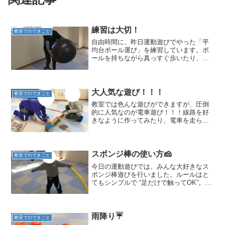
練習は大切！
教室でのできごと
自由時間に、昨日運動遊びでやった「平
均台ボール運び」を練習しています。ボ
ールを持ちながら真っすぐ歩いたり、横
歩きをしたりと自分で考えながら難易度
を決めていました。工夫したり考えて取
り組むことが大切！何度も挑戦している
姿はかっこいいですね✨本...
大人気な遊び！！！
教室でのできごと
教室では色んな遊びができますが、圧倒
的に人気なのが電車遊び！！！線路を好
きなように作ってみたり、電車を走らせ
てみたり…。電車が好きなお友だちが多
いので、一緒に仲良く遊んでいます！他
にはアイロンビーズをやってみたり、レ
ゴで遊んでみたり！みんな...
スポンジ棒の使い方🧀
教室でのできごと
今日の運動遊びでは、みんな大好きなス
ポンジ棒遊びを行いました。ルールはと
てもシンプルで “足だけで触ってOK”。手
は使わず、足で上手にチョンと当てた
り、スッと避けたりしながら楽しみま
す！ときどきスタッフが全力で攻めて
も、“大人にも負けないぞ...
雨降り☔
教室でのできごと