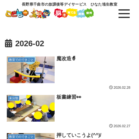
長野県千曲市の放課後等デイサービス ひなた埴生教室
2026-02
魔改造🧙
教室でのできごと
2026.02.28
板書練習👀
未分類
2026.02.27
押していこうよ(^^)/
教室でのできごと