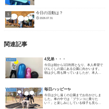
今日の活動は？
2026.07.31
関連記事
4兄弟・・・
お出かけ
今日は朝から1日利用となり、本人希望で
びんぐしの湯にある公園に向かいます。
朝は少し雨も降っていましたが、本人の
思いも伝わったのか教室を出る時には青
空が広がっていました！お尻を濡らしな
がらも長い長い滑り台を楽しみました！
教室に帰ってきてからお...
毎日ハッピー✨
お出かけ
今日は少し遠くの公園までお出かけしま
した。車の中では「ブランコに乗りた
い！」と楽しみにしている様子も見られ
ました。公園に到着すると、さっそくみ