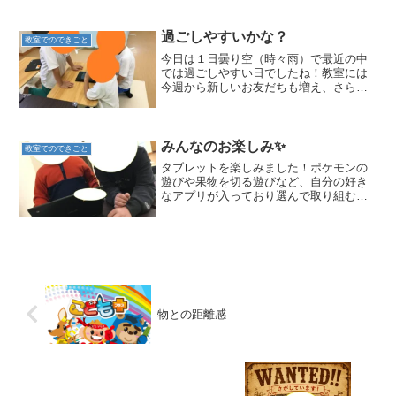
んなでブランコの方へ「あっちにはジャ
ングルジムがある！」と遊具を見つけて
教えてくれました。初めて行...
過ごしやすいかな？
教室でのできごと
今日は１日曇り空（時々雨）で最近の中
では過ごしやすい日でしたね！教室には
今週から新しいお友だちも増え、さらに
活気が出てきました！！！宿題や読書を
してゆっくり過ごしているお友だち、レ
ジン等の工作に取り組んでいるお友だ
ち、プレイルームでレゴやお...
みんなのお楽しみ✨
教室でのできごと
タブレットを楽しみました！ポケモンの
遊びや果物を切る遊びなど、自分の好き
なアプリが入っており選んで取り組む姿
が見られました(*^-^*)今日はGoogleマッ
プを使って山を調べたり、自分の住んで
いる街を探したりと、興味のあることを
広げながら...
物との距離感